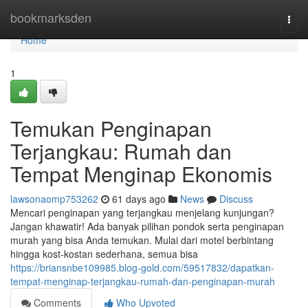
Home
bookmarksden
Togg
navi
Home
1
Temukan Penginapan
Terjangkau: Rumah dan
Tempat Menginap Ekonomis
lawsonaomp753262
61 days ago
News
Discuss
Mencari penginapan yang terjangkau menjelang kunjungan?
Jangan khawatir! Ada banyak pilihan pondok serta penginapan
murah yang bisa Anda temukan. Mulai dari motel berbintang
hingga kost-kostan sederhana, semua bisa
https://briansnbe109985.blog-gold.com/59517832/dapatkan-
tempat-menginap-terjangkau-rumah-dan-penginapan-murah
Comments
Who Upvoted