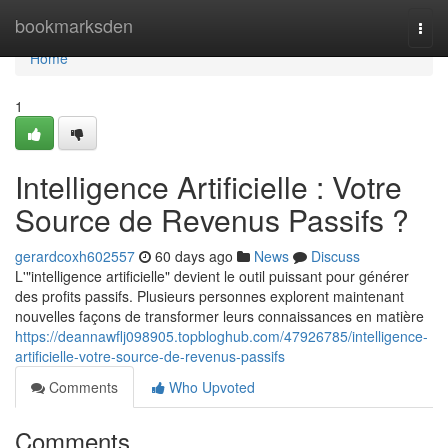
Home
bookmarksden
Togg
navi
Home
1
Intelligence Artificielle : Votre
Source de Revenus Passifs ?
gerardcoxh602557
60 days ago
News
Discuss
L'"intelligence artificielle" devient le outil puissant pour générer
des profits passifs. Plusieurs personnes explorent maintenant
nouvelles façons de transformer leurs connaissances en matière
https://deannawflj098905.topbloghub.com/47926785/intelligence-
artificielle-votre-source-de-revenus-passifs
Comments
Who Upvoted
Comments