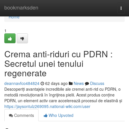
Home
bookmarksden
Togg
navi
Home
1
Crema anti-riduri cu PDRN :
Secretul unei tenului
regenerate
deannavfco484824
62 days ago
News
Discuss
Descoperiți avantajele incredibile ale cremei anti-rid cu PDRN, o
metodă revoluționară în îngrijirea pielii. Acest produs conține
PDRN, un element activ care accelerează procesul de elastină și
https://jaysontulz269095.national-wiki.com/user
Comments
Who Upvoted