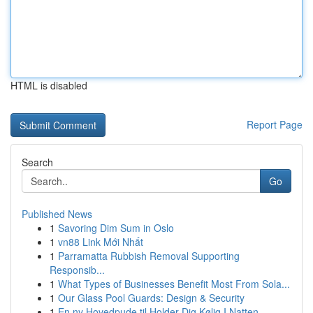
HTML is disabled
Report Page
Search
Go
Published News
1
Savoring Dim Sum in Oslo
1
vn88 Link Mới Nhất
1
Parramatta Rubbish Removal Supporting
Responsib...
1
What Types of Businesses Benefit Most From Sola...
1
Our Glass Pool Guards: Design & Security
1
En ny Hovedpude til Holder Dig Kølig I Natten