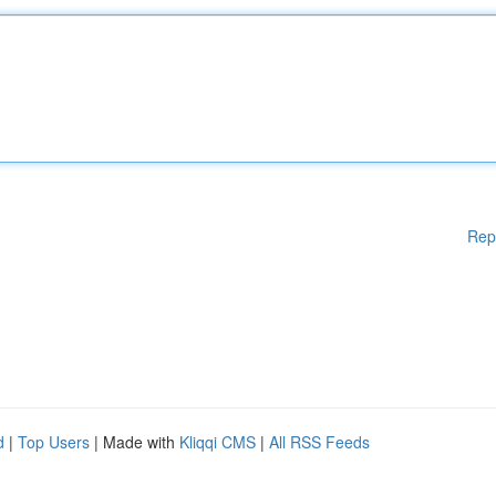
Rep
d
|
Top Users
| Made with
Kliqqi CMS
|
All RSS Feeds