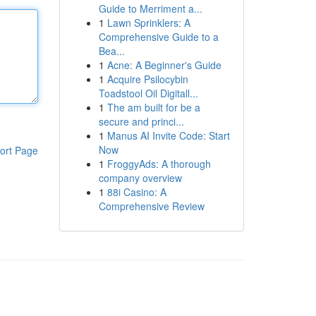
Guide to Merriment a...
1
Lawn Sprinklers: A
Comprehensive Guide to a
Bea...
1
Acne: A Beginner's Guide
1
Acquire Psilocybin
Toadstool Oil Digitall...
1
The am built for be a
secure and princi...
1
Manus AI Invite Code: Start
Now
ort Page
1
FroggyAds: A thorough
company overview
1
88i Casino: A
Comprehensive Review