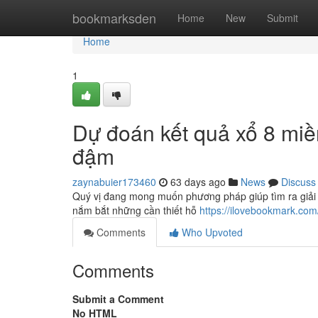
Home
bookmarksden
Home
New
Submit
Home
1
Dự đoán kết quả xổ 8 miề
đậm
zaynabuier173460
63 days ago
News
Discuss
Quý vị đang mong muốn phương pháp giúp tìm ra giải 
nắm bắt những cần thiết hỗ
https://ilovebookmark.com
Comments
Who Upvoted
Comments
Submit a Comment
No HTML