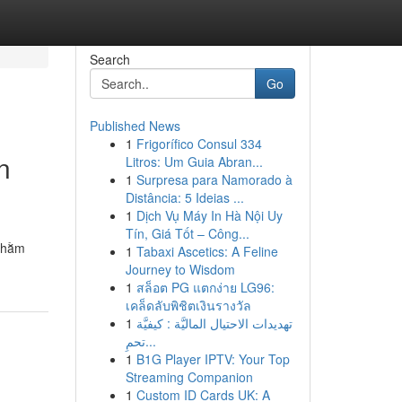
Search
Go
Published News
1
Frigorífico Consul 334
n
Litros: Um Guia Abran...
1
Surpresa para Namorado à
Distância: 5 Ideias ...
1
Dịch Vụ Máy In Hà Nội Uy
Tín, Giá Tốt – Công...
 nhằm
1
Tabaxi Ascetics: A Feline
Journey to Wisdom
1
สล็อต PG แตกง่าย LG96:
เคล็ดลับพิชิตเงินรางวัล
1
تهديدات الاحتيال الماليَّة : كيفيَّة
تحمِ...
1
B1G Player IPTV: Your Top
Streaming Companion
1
Custom ID Cards UK: A