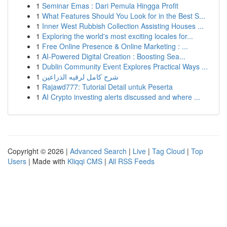
1
Seminar Emas : Dari Pemula Hingga Profit
1
What Features Should You Look for in the Best S...
1
Inner West Rubbish Collection Assisting Houses ...
1
Exploring the world's most exciting locales for...
1
Free Online Presence & Online Marketing : ...
1
AI-Powered Digital Creation : Boosting Sea...
1
Dublin Community Event Explores Practical Ways ...
1
شرح كامل لرقيه الذراعين
1
Rajawd777: Tutorial Detail untuk Peserta
1
AI Crypto investing alerts discussed and where ...
Copyright © 2026 |
Advanced Search
|
Live
|
Tag Cloud
|
Top
Users
| Made with
Kliqqi CMS
|
All RSS Feeds