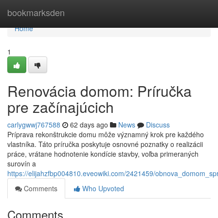
Home
bookmarksden
Home
1
Renovácia domom: Príručka
pre začínajúcich
carlygwwj767588
62 days ago
News
Discuss
Príprava rekonštrukcie domu môže významný krok pre každého
vlastníka. Táto príručka poskytuje osnovné poznatky o realizácii
práce, vrátane hodnotenie kondície stavby, voľba primeraných
surovín a
https://elijahzfbp004810.eveowiki.com/2421459/obnova_domom_sp
Comments
Who Upvoted
Comments