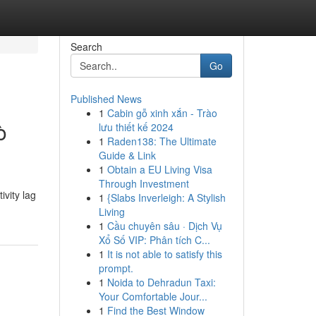
Search
Go
Published News
1
Cabin gỗ xinh xắn - Trào
ò
lưu thiết kế 2024
1
Raden138: The Ultimate
Guide & Link
1
Obtain a EU Living Visa
Through Investment
vity lag
1
{Slabs Inverleigh: A Stylish
Living
1
Cầu chuyên sâu · Dịch Vụ
Xổ Số VIP: Phân tích C...
1
It is not able to satisfy this
prompt.
1
Noida to Dehradun Taxi:
Your Comfortable Jour...
1
Find the Best Window