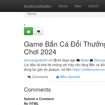
Home
bookmarksden
Home
New
Submit
Home
1
Game Bắn Cá Đổi Thưởn
Chơi 2024
ammargysa050126
64 days ago
News
Discus
Lúc đầu tôi khá dè chừng với mấy nền tảng Bắn cá đổi t
đúng lúc gần ăn jackpot, rút tiền
https://childconcernc
Comments
Who Upvoted
Comments
Submit a Comment
No HTML