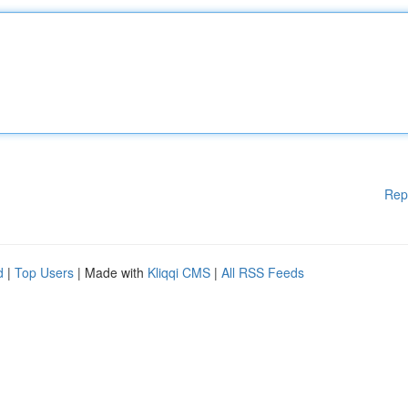
Rep
d
|
Top Users
| Made with
Kliqqi CMS
|
All RSS Feeds