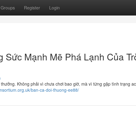
Groups
Register
Login
g Sức Mạnh Mẽ Phá Lạnh Của Tr
s
hưởng. Không phải vì chưa chơi bao giờ, mà vì từng gặp tình trạng acti
onsortium.org.uk/ban-ca-doi-thuong-ee88/