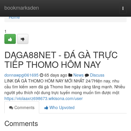
Home
bookmarksden
Togg
navi
Home
1
DAGA88NET - ĐÁ GÀ TRỰC
TIẾP THOMO HÔM NAY
donnawpgi061695
65 days ago
News
Discuss
LINK ĐÁ GÀ THOMO HÔM NAY MỚI NHẤT 24/7Hiện nay, nhu
cầu tìm kiếm xem đá gà Thomo live ngày càng tăng mạnh. Nhiều
người yêu thích nội dung trực tuyến mong muốn tìm được một
https://violaaxrz698673.wikisona.com/user
Comments
Who Upvoted
Comments