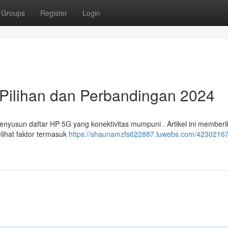
Groups
Register
Login
 Pilihan dan Perbandingan 2024
enyusun daftar HP 5G yang konektivitas mumpuni . Artikel ini member
lihat faktor termasuk
https://shaunamzfs622887.luwebs.com/42302167