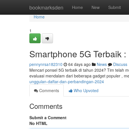
Home
bookmarksden
Home
New
Submit
Home
1
Smartphone 5G Terbaik :
pennynrsa182310
64 days ago
News
Discuss
Mencari ponsel 5G terbaik di tahun 2024? Tim telah m
evaluasi mendalam dari beberapa gadget populer , me
unggulan-daftar-dan-perbandingan-2024
Comments
Who Upvoted
Comments
Submit a Comment
No HTML