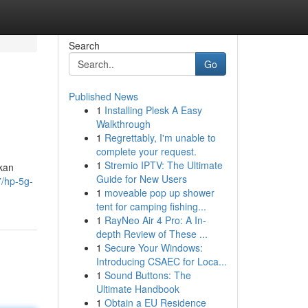
Search
Go
Published News
1
Installing Plesk A Easy
Walkthrough
1
Regrettably, I'm unable to
complete your request.
1
Stremio IPTV: The Ultimate
ikan
Guide for New Users
/hp-5g-
1
moveable pop up shower
tent for camping fishing...
1
RayNeo Air 4 Pro: A In-
depth Review of These ...
1
Secure Your Windows:
Introducing CSAEC for Loca...
1
Sound Buttons: The
Ultimate Handbook
1
Obtain a EU Residence