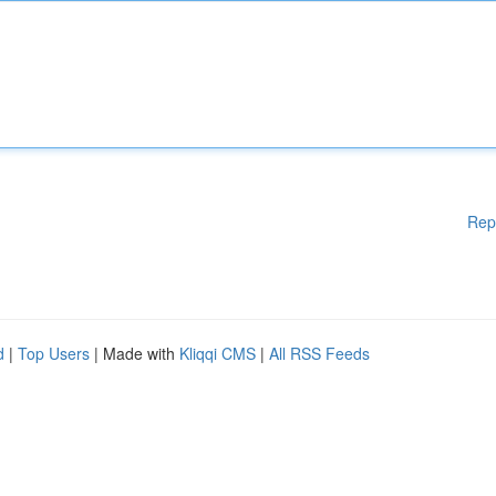
Rep
d
|
Top Users
| Made with
Kliqqi CMS
|
All RSS Feeds