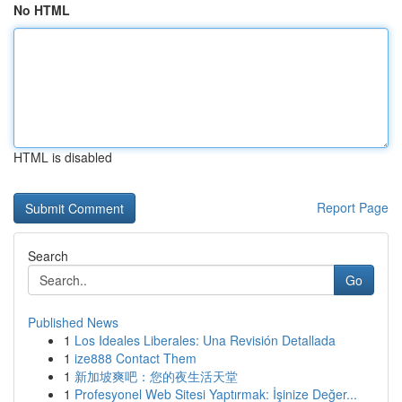
No HTML
HTML is disabled
Report Page
Search
Go
Published News
1
Los Ideales Liberales: Una Revisión Detallada
1
ize888 Contact Them
1
新加坡爽吧：您的夜生活天堂
1
Profesyonel Web Sitesi Yaptırmak: İşinize Değer...