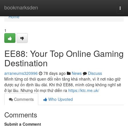
Home
bookmarksden
Togg
navi
Home
1
EE88: Your Top Online Gaming
Destination
arraneums320996
78 days ago
News
Discuss
Mình từng có thói quen đổi nền tảng khá nhanh, vì ít nơi nào giữ
được sự ổn định lâu dài. Khi thử EE88, mình cũng không nghĩ sẽ
ở lại lâu. Nhưng rồi mọi thứ diễn ra
https://ktc.me.uk/
Comments
Who Upvoted
Comments
Submit a Comment