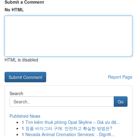
Submit a Comment
No HTML
HTML is disabled
Report Page
Search
Go
Published News
1
Tìm kiếm thuê phòng Opal Skyline – Giá ưu đã...
1
정품 비아그라 구매: 안전하고 확실한 방법은?
1
Nevada Animal Cremation Services: - Dignifi...