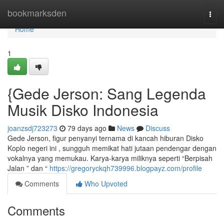
Home
bookmarksden
Togg
navi
Home
1
{Gede Jerson: Sang Legenda
Musik Disko Indonesia
joanzsdj723273
79 days ago
News
Discuss
Gede Jerson, figur penyanyi ternama di kancah hiburan Disko
Koplo negeri ini , sungguh memikat hati jutaan pendengar dengan
vokalnya yang memukau. Karya-karya miliknya seperti “Berpisah
Jalan ” dan “
https://gregoryckqh739996.blogpayz.com/profile
Comments
Who Upvoted
Comments