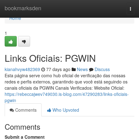
Home
bookmarksden
Togg
navi
Home
1
Links Oficiais: PGWIN
kianahvyw482369
77 days ago
News
Discuss
Esta página serve como hub oficial de verificação das nossas
redes e perfis externos, garantindo que você está seguindo os
canais oficiais da PGWIN Canais Verificados: Website Oficial:
https://rebeccajwev749030.is-blog.com/47290283/links-oficiais-
pgwin
Comments
Who Upvoted
Comments
Submit a Comment