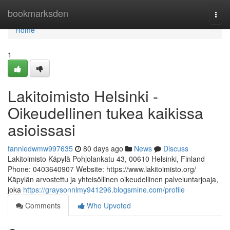
Home
bookmarksden
Togg
navi
Home
1
Lakitoimisto Helsinki -
Oikeudellinen tukea kaikissa
asioissasi
fanniedwmw997635
80 days ago
News
Discuss
Lakitoimisto Käpylä Pohjolankatu 43, 00610 Helsinki, Finland
Phone: 0403640907 Website: https://www.lakitoimisto.org/
Käpylän arvostettu ja yhteisöllinen oikeudellinen palveluntarjoaja,
joka
https://graysonnlmy941296.blogsmine.com/profile
Comments
Who Upvoted