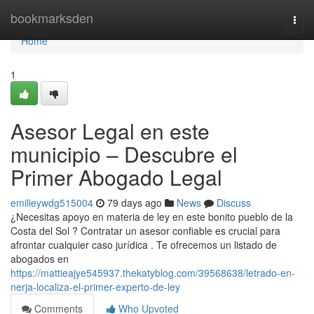
Home
bookmarksden
Togg
navi
Home
1
Asesor Legal en este
municipio – Descubre el
Primer Abogado Legal
emilieywdg515004
79 days ago
News
Discuss
¿Necesitas apoyo en materia de ley en este bonito pueblo de la
Costa del Sol ? Contratar un asesor confiable es crucial para
afrontar cualquier caso jurídica . Te ofrecemos un listado de
abogados en
https://mattieajye545937.thekatyblog.com/39568638/letrado-en-
nerja-localiza-el-primer-experto-de-ley
Comments
Who Upvoted