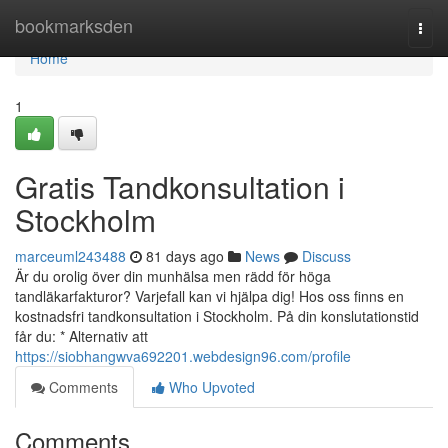
Home
bookmarksden
Togg
navi
Home
1
Gratis Tandkonsultation i
Stockholm
marceuml243488
81 days ago
News
Discuss
Är du orolig över din munhälsa men rädd för höga
tandläkarfakturor? Varjefall kan vi hjälpa dig! Hos oss finns en
kostnadsfri tandkonsultation i Stockholm. På din konslutationstid
får du: * Alternativ att
https://siobhangwva692201.webdesign96.com/profile
Comments
Who Upvoted
Comments