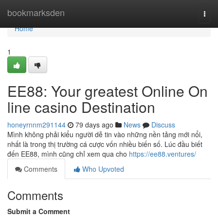
Home
bookmarksden
Togg
navi
Home
1
EE88: Your greatest Online On
line casino Destination
honeyrnnm291144
79 days ago
News
Discuss
Mình không phải kiểu người dễ tin vào những nền tảng mới nổi,
nhất là trong thị trường cá cược vốn nhiều biến số. Lúc đầu biết
đến EE88, mình cũng chỉ xem qua cho
https://ee88.ventures/
Comments
Who Upvoted
Comments
Submit a Comment