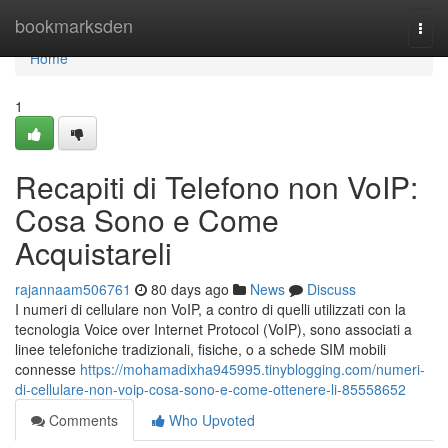
Home
bookmarksden
Togg
navi
Home
1
Recapiti di Telefono non VoIP:
Cosa Sono e Come
Acquistareli
rajannaam506761
80 days ago
News
Discuss
I numeri di cellulare non VoIP, a contro di quelli utilizzati con la
tecnologia Voice over Internet Protocol (VoIP), sono associati a
linee telefoniche tradizionali, fisiche, o a schede SIM mobili
connesse
https://mohamadixha945995.tinyblogging.com/numeri-
di-cellulare-non-voip-cosa-sono-e-come-ottenere-li-85558652
Comments
Who Upvoted