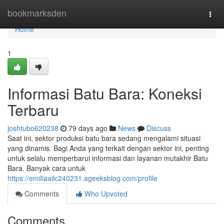
Home
bookmarksden
Togg
navi
Home
1
Informasi Batu Bara: Koneksi
Terbaru
joshtubo620238
79 days ago
News
Discuss
Saat ini, sektor produksi batu bara sedang mengalami situasi
yang dinamis. Bagi Anda yang terkait dengan sektor ini, penting
untuk selalu memperbarui informasi dan layanan mutakhir Batu
Bara. Banyak cara untuk
https://emiliaailc240231.ageeksblog.com/profile
Comments
Who Upvoted
Comments