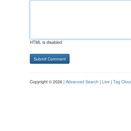
HTML is disabled
Copyright © 2026 |
Advanced Search
|
Live
|
Tag Clou