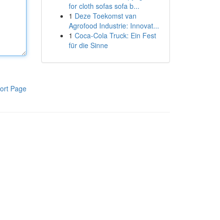
for cloth sofas sofa b...
1
Deze Toekomst van
Agrofood Industrie: Innovat...
1
Coca-Cola Truck: Ein Fest
für die Sinne
ort Page