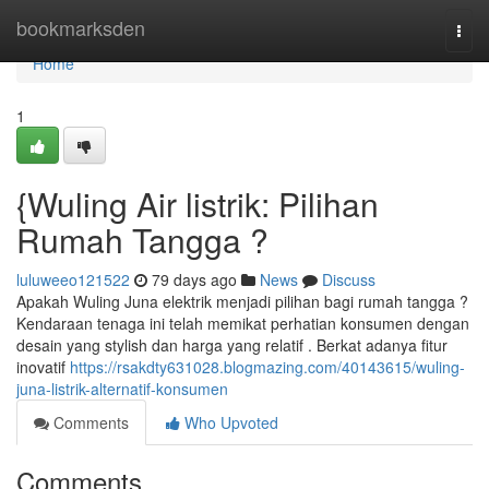
Home
bookmarksden
Togg
navi
Home
1
{Wuling Air listrik: Pilihan
Rumah Tangga ?
luluweeo121522
79 days ago
News
Discuss
Apakah Wuling Juna elektrik menjadi pilihan bagi rumah tangga ?
Kendaraan tenaga ini telah memikat perhatian konsumen dengan
desain yang stylish dan harga yang relatif . Berkat adanya fitur
inovatif
https://rsakdty631028.blogmazing.com/40143615/wuling-
juna-listrik-alternatif-konsumen
Comments
Who Upvoted
Comments