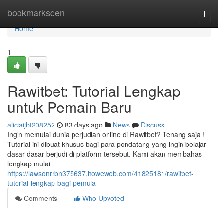
Home
bookmarksden
Togg
navi
Home
1
Rawitbet: Tutorial Lengkap
untuk Pemain Baru
aliciaijbt208252
83 days ago
News
Discuss
Ingin memulai dunia perjudian online di Rawitbet? Tenang saja !
Tutorial ini dibuat khusus bagi para pendatang yang ingin belajar
dasar-dasar berjudi di platform tersebut. Kami akan membahas
lengkap mulai
https://lawsonrrbn375637.howeweb.com/41825181/rawitbet-
tutorial-lengkap-bagi-pemula
Comments
Who Upvoted