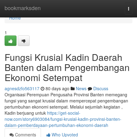
Home
bookmarksden
Togg
navi
Home
1
Fungsi Krusial Kadin Daerah
Banten dalam Pengembangan
Ekonomi Setempat
agnesdzfo563117
80 days ago
News
Discuss
Organisasi Perempuan Pengusaha Provinsi Banten memegang
fungsi yang sangat krusial dalam mempercepat pengembangan
pertumbuhan ekonomi setempat. Melalui sejumlah kegiatan ,
Kadin berjuang untuk
https://get-social-
now.com/story6903084/fungsi-krusial-kadin-provinsi-banten-
dalam-pemberdayaan-pertumbuhan-ekonomi-daerah
Comments
Who Upvoted