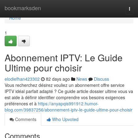
Home
bookmarksden
Togg
navi
Home
1
Abonnement IPTV: Le Guide
Ultime pour choisir
elodiefhan423302
82 days ago
News
Discuss
Vous recherchez désirez vouliez un abonnement offre service
IPTV idéal parfait adapté ? Ce guide article dossier ultime vous va
est aide à définir identifier comprendre vos besoins exigences
préférences et à
https://anyapqis991912.humor-
blog.com/39837256/abonnement-iptv-le-guide-ultime-pour-choisir
Comments
Who Upvoted
Comments