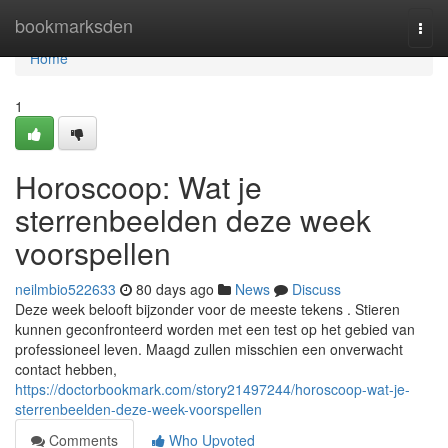
Home
bookmarksden
Togg
navi
Home
1
Horoscoop: Wat je
sterrenbeelden deze week
voorspellen
neilmbio522633
80 days ago
News
Discuss
Deze week belooft bijzonder voor de meeste tekens . Stieren
kunnen geconfronteerd worden met een test op het gebied van
professioneel leven. Maagd zullen misschien een onverwacht
contact hebben,
https://doctorbookmark.com/story21497244/horoscoop-wat-je-
sterrenbeelden-deze-week-voorspellen
Comments
Who Upvoted