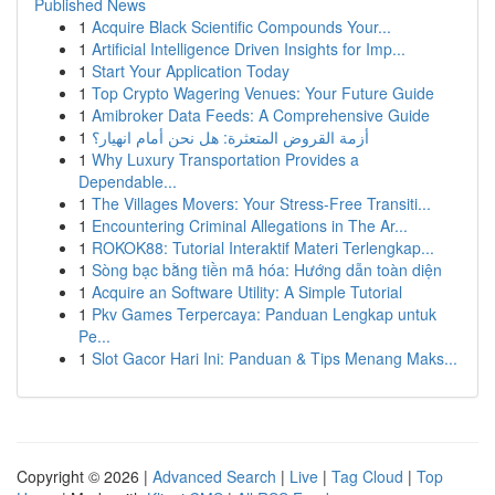
Published News
1
Acquire Black Scientific Compounds Your...
1
Artificial Intelligence Driven Insights for Imp...
1
Start Your Application Today
1
Top Crypto Wagering Venues: Your Future Guide
1
Amibroker Data Feeds: A Comprehensive Guide
1
أزمة القروض المتعثرة: هل نحن أمام انهيار؟
1
Why Luxury Transportation Provides a
Dependable...
1
The Villages Movers: Your Stress-Free Transiti...
1
Encountering Criminal Allegations in The Ar...
1
ROKOK88: Tutorial Interaktif Materi Terlengkap...
1
Sòng bạc bằng tiền mã hóa: Hướng dẫn toàn diện
1
Acquire an Software Utility: A Simple Tutorial
1
Pkv Games Terpercaya: Panduan Lengkap untuk
Pe...
1
Slot Gacor Hari Ini: Panduan & Tips Menang Maks...
Copyright © 2026 |
Advanced Search
|
Live
|
Tag Cloud
|
Top