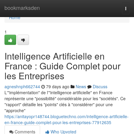
Home
bookmarksden
Togg
navi
Home
1
Intelligence Artificielle en
France : Guide Complet pour
les Entreprises
agneshnph662744
79 days ago
News
Discuss
L'"implémentation" de l'"intelligence artificielle" en France
représente une "possibilité" considérable pour les "sociétés". Ce
"rapport" détaille les "points" clés à "considérer" pour une
"approche"
https://anitayopr148744.bloguetechno.com/intelligence-artificielle-
en-france-guide-complet-pour-les-entreprises-77912635
Comments
Who Upvoted