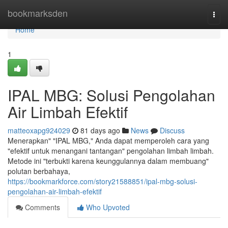
Home
bookmarksden
Togg
navi
Home
1
IPAL MBG: Solusi Pengolahan
Air Limbah Efektif
matteoxapg924029
81 days ago
News
Discuss
Menerapkan" "IPAL MBG," Anda dapat memperoleh cara yang
"efektif untuk menangani tantangan" pengolahan limbah limbah.
Metode ini "terbukti karena keunggulannya dalam membuang"
polutan berbahaya,
https://bookmarkforce.com/story21588851/ipal-mbg-solusi-
pengolahan-air-limbah-efektif
Comments
Who Upvoted