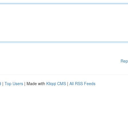
Rep
d
|
Top Users
| Made with
Kliqqi CMS
|
All RSS Feeds