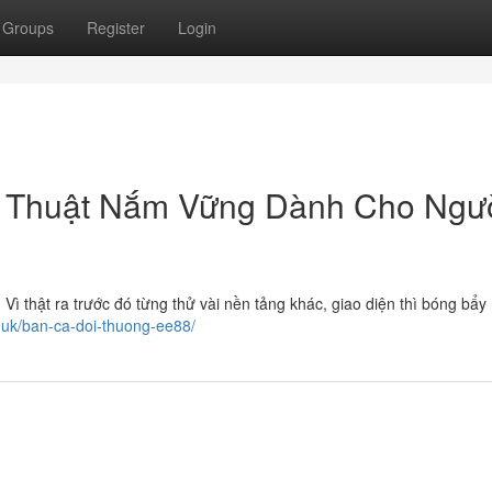
Groups
Register
Login
ủ Thuật Nắm Vững Dành Cho Ngư
Vì thật ra trước đó từng thử vài nền tảng khác, giao diện thì bóng bẩ
co.uk/ban-ca-doi-thuong-ee88/