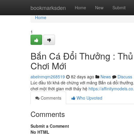
Home
bookmarksden
Home
New
Submit
Home
1
Bắn Cá Đổi Thưởng : Th
Chơi Mới
abelnmqm268519
82 days ago
News
Discuss
Lúc đầu tôi khá dè chừng với mảng Bắn cá đổi thưởng. 
chơi một thời gian mới thấy hệ
https://affinitymodels.
Comments
Who Upvoted
Comments
Submit a Comment
No HTML