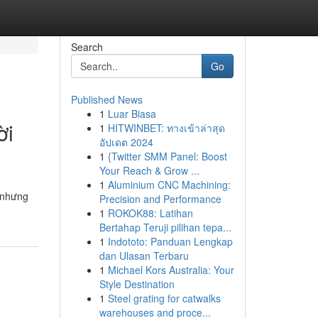
Search
Go
Published News
1
Luar Biasa
ời
1
HITWINBET: ทางเข้าล่าสุด
อัปเดต 2024
1
{Twitter SMM Panel: Boost
Your Reach & Grow ...
1
Aluminium CNC Machining:
y nhưng
Precision and Performance
1
ROKOK88: Latihan
Bertahap Teruji pilihan tepa...
1
Indototo: Panduan Lengkap
dan Ulasan Terbaru
1
Michael Kors Australia: Your
Style Destination
1
Steel grating for catwalks
warehouses and proce...