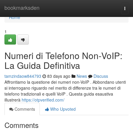
Home
bookmarksden
Togg
navi
Home
1
Numeri di Telefono Non-VoIP:
La Guida Definitiva
tamzindaow844793
83 days ago
News
Discuss
Affrontiamo la questione dei numeri non-VoIP . Abbondano utenti
si interrogano riguardo nel merito di differenze tra le numeri di
telefono tradizionali e quelli VoIP . Questa guida esaustiva
illustrerà
https://otpverified.com/
Comments
Who Upvoted
Comments