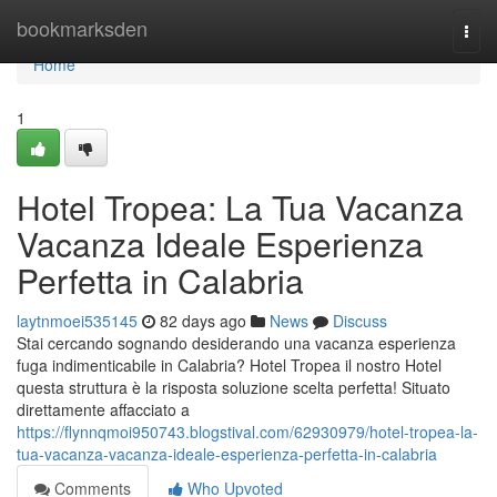
Home
bookmarksden
Togg
navi
Home
1
Hotel Tropea: La Tua Vacanza
Vacanza Ideale Esperienza
Perfetta in Calabria
laytnmoei535145
82 days ago
News
Discuss
Stai cercando sognando desiderando una vacanza esperienza
fuga indimenticabile in Calabria? Hotel Tropea il nostro Hotel
questa struttura è la risposta soluzione scelta perfetta! Situato
direttamente affacciato a
https://flynnqmoi950743.blogstival.com/62930979/hotel-tropea-la-
tua-vacanza-vacanza-ideale-esperienza-perfetta-in-calabria
Comments
Who Upvoted