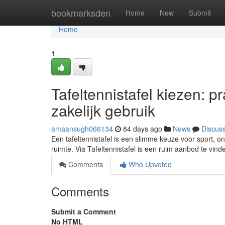
Home
bookmarksden
Home
New
Submit
Home
1
Tafeltennistafel kiezen: p
zakelijk gebruik
amaansugh066134
84 days ago
News
Discus
Een tafeltennistafel is een slimme keuze voor sport, o
ruimte. Via Tafeltennistafel is een ruim aanbod te vin
Comments
Who Upvoted
Comments
Submit a Comment
No HTML