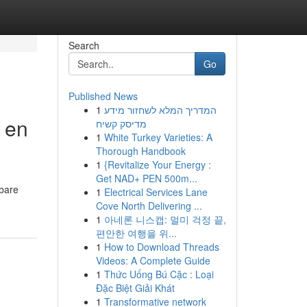
Search
Go
Published News
1
המדריך המלא לשחזור מידע
r en
מדיסק קשיח
1
White Turkey Varieties: A
Thorough Handbook
1
{Revitalize Your Energy :
Get NAD+ PEN 500m...
nbare
1
Electrical Services Lane
Cove North Delivering ...
1
아네론 니스캡: 멀미 걱정 끝,
편안한 여행을 위...
1
How to Download Threads
Videos: A Complete Guide
1
Thức Uống Bú Cặc : Loại
Đặc Biệt Giải Khát
1
Transformative network