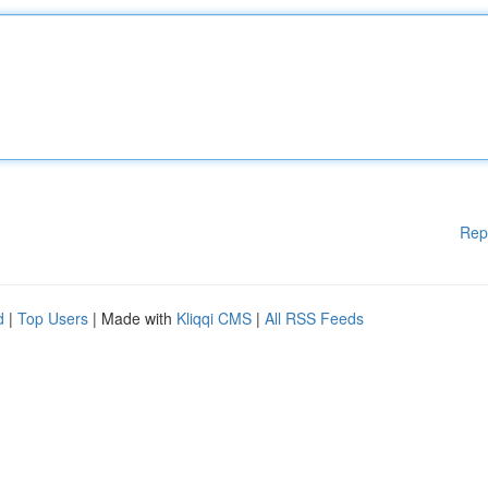
Rep
d
|
Top Users
| Made with
Kliqqi CMS
|
All RSS Feeds