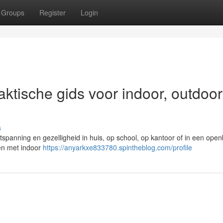
Groups
Register
Login
raktische gids voor indoor, outdoo
s
ntspanning en gezelligheid in huis, op school, op kantoor of in een ope
den met indoor
https://anyarkxe833780.spintheblog.com/profile