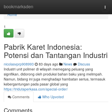
Home
bookmarksden
Togg
navi
Home
1
Pabrik Karet Indonesia:
Potensi dan Tantangan Industri
nicolasvprp908993
83 days ago
News
Discuss
Industri unit polimer di wilayah memegang peluang yang
signifikan, didorong oleh produksi bahan baku yang melimpah.
Namun, bidang ini juga menghadapi hambatan serius, termasuk
kebergantungan pada pasar global yang
https://tridutaperkasa.com/special-order/
Comments
Who Upvoted
Comments