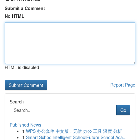
Submit a Comment
No HTML
HTML is disabled
Report Page
Search
Go
Published News
1
WPS 办公套件 中文版：无偿 办公 工具 深度 分析
1
Smart SchoolIntelligent SchoolFuture School Aca...