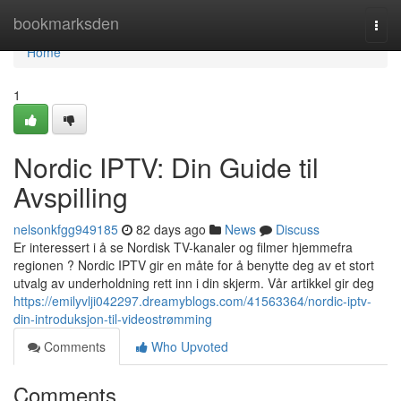
Home
bookmarksden
Togg
navi
Home
1
Nordic IPTV: Din Guide til
Avspilling
nelsonkfgg949185
82 days ago
News
Discuss
Er interessert i å se Nordisk TV-kanaler og filmer hjemmefra
regionen ? Nordic IPTV gir en måte for å benytte deg av et stort
utvalg av underholdning rett inn i din skjerm. Vår artikkel gir deg
https://emilyvlji042297.dreamyblogs.com/41563364/nordic-iptv-
din-introduksjon-til-videostrømming
Comments
Who Upvoted
Comments