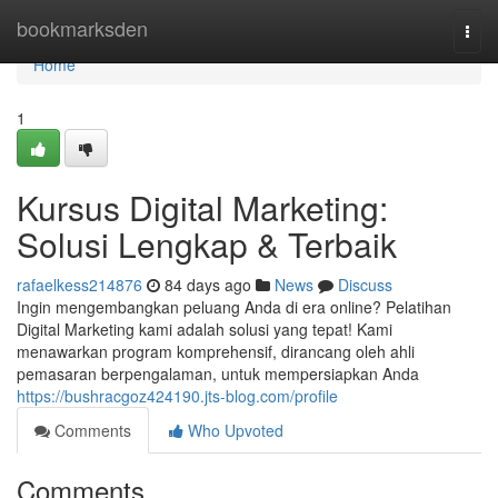
Home
bookmarksden
Togg
navi
Home
1
Kursus Digital Marketing:
Solusi Lengkap & Terbaik
rafaelkess214876
84 days ago
News
Discuss
Ingin mengembangkan peluang Anda di era online? Pelatihan
Digital Marketing kami adalah solusi yang tepat! Kami
menawarkan program komprehensif, dirancang oleh ahli
pemasaran berpengalaman, untuk mempersiapkan Anda
https://bushracgoz424190.jts-blog.com/profile
Comments
Who Upvoted
Comments