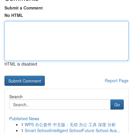
Submit a Comment
No HTML
HTML is disabled
Report Page
Search
Go
Published News
1
WPS 办公套件 中文版：无偿 办公 工具 深度 分析
1
Smart SchoolIntelligent SchoolFuture School Aca...