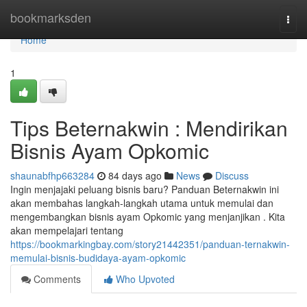
Home
bookmarksden
Togg
navi
Home
1
Tips Beternakwin : Mendirikan
Bisnis Ayam Opkomic
shaunabfhp663284
84 days ago
News
Discuss
Ingin menjajaki peluang bisnis baru? Panduan Beternakwin ini
akan membahas langkah-langkah utama untuk memulai dan
mengembangkan bisnis ayam Opkomic yang menjanjikan . Kita
akan mempelajari tentang
https://bookmarkingbay.com/story21442351/panduan-ternakwin-
memulai-bisnis-budidaya-ayam-opkomic
Comments
Who Upvoted