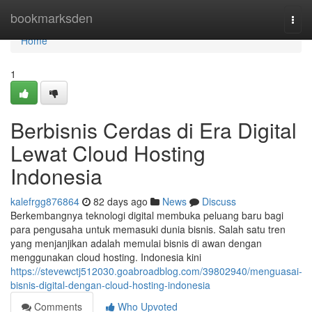
Home
bookmarksden
Togg
navi
Home
1
Berbisnis Cerdas di Era Digital
Lewat Cloud Hosting
Indonesia
kalefrgg876864
82 days ago
News
Discuss
Berkembangnya teknologi digital membuka peluang baru bagi
para pengusaha untuk memasuki dunia bisnis. Salah satu tren
yang menjanjikan adalah memulai bisnis di awan dengan
menggunakan cloud hosting. Indonesia kini
https://stevewctj512030.goabroadblog.com/39802940/menguasai-
bisnis-digital-dengan-cloud-hosting-indonesia
Comments
Who Upvoted