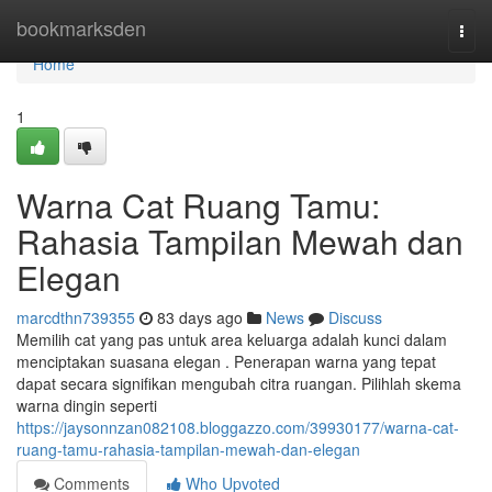
Home
bookmarksden
Togg
navi
Home
1
Warna Cat Ruang Tamu:
Rahasia Tampilan Mewah dan
Elegan
marcdthn739355
83 days ago
News
Discuss
Memilih cat yang pas untuk area keluarga adalah kunci dalam
menciptakan suasana elegan . Penerapan warna yang tepat
dapat secara signifikan mengubah citra ruangan. Pilihlah skema
warna dingin seperti
https://jaysonnzan082108.bloggazzo.com/39930177/warna-cat-
ruang-tamu-rahasia-tampilan-mewah-dan-elegan
Comments
Who Upvoted