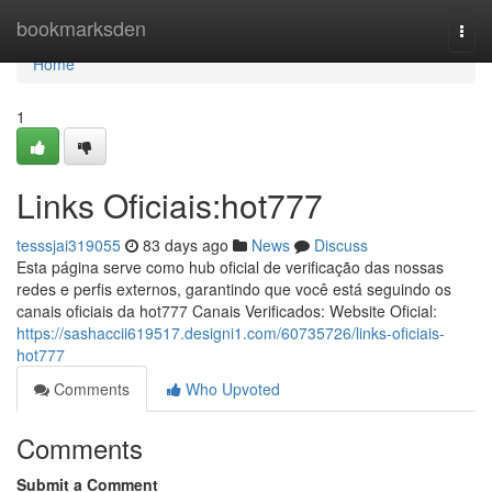
Home
bookmarksden
Togg
navi
Home
1
Links Oficiais:hot777
tesssjai319055
83 days ago
News
Discuss
Esta página serve como hub oficial de verificação das nossas
redes e perfis externos, garantindo que você está seguindo os
canais oficiais da hot777 Canais Verificados: Website Oficial:
https://sashaccii619517.designi1.com/60735726/links-oficiais-
hot777
Comments
Who Upvoted
Comments
Submit a Comment