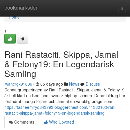
Home
bookmarksden
Togg
navi
Home
1
Rani Rastaciti, Skippa, Jamal
& Felony19: En Legendarisk
Samling
iwancrgx916367
85 days ago
News
Discuss
Denna grupperingen av Rani Rastaciti, Skippa, Jamal & Felony19
är helt klart en ikon inom svensk hiphop-scenen. Deras bidrag har
förändrat många följare och lämnat en varaktig prägel som
https://tasneemjryq843793.bloggerchest.com/41330102/rani-
rastaciti-skippa-jamal-felony19-en-legendarisk-samling
Comments
Who Upvoted