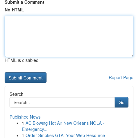
Submit a Comment
No HTML
HTML is disabled
Report Page
Search
Go
Published News
1
AC Blowing Hot Air New Orleans NOLA -
Emergency...
1
Order Smokes GTA: Your Web Resource