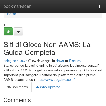
Home
bookmarksden
Togg
navi
Home
1
Siti di Gioco Non AAMS: La
Guida Completa
rishigtce710477
84 days ago
News
Discuss
Stai cercando la casinò online in cui giocare legalmente senza l'
affiliazione AAMS? La guida completa ci presenta ogni indicazioni
importanti per navigare il settore dei piattaforme online privi di
AAMS, esaminando i
https://www.dogalize.com/
Comments
Who Upvoted
Comments