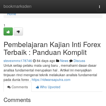
Home
bookmarksden
Togg
navi
Home
1
Pembelajaran Kajian Inti Forex
Terbaik : Panduan Komplit
stevexmmx178746
84 days ago
News
Discuss
Untuk setiap pelaku mata uang baru , memahami dasar-dasar
analisa fundamental merupakan hal . Artikel ini menyajikan
tinjauan rinci mengenai teknik melakukan analisis fundamental
pada dunia forex .
https://ridwansaputra.com
Comments
Who Upvoted
Comments