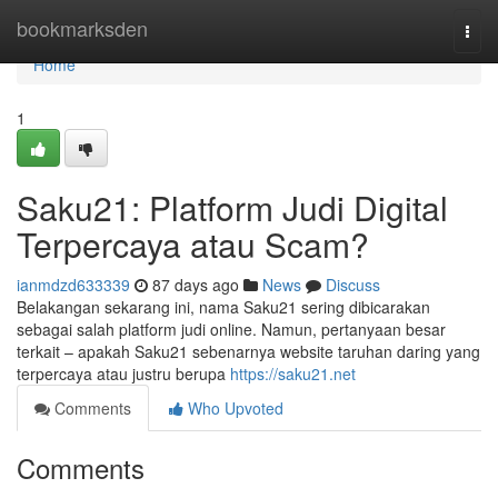
Home
bookmarksden
Togg
navi
Home
1
Saku21: Platform Judi Digital
Terpercaya atau Scam?
ianmdzd633339
87 days ago
News
Discuss
Belakangan sekarang ini, nama Saku21 sering dibicarakan
sebagai salah platform judi online. Namun, pertanyaan besar
terkait – apakah Saku21 sebenarnya website taruhan daring yang
terpercaya atau justru berupa
https://saku21.net
Comments
Who Upvoted
Comments