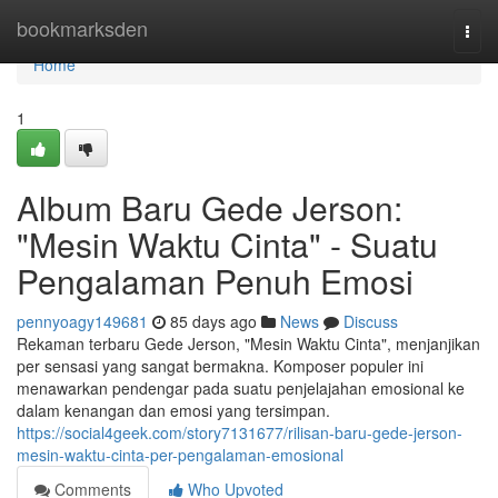
Home
bookmarksden
Togg
navi
Home
1
Album Baru Gede Jerson:
"Mesin Waktu Cinta" - Suatu
Pengalaman Penuh Emosi
pennyoagy149681
85 days ago
News
Discuss
Rekaman terbaru Gede Jerson, "Mesin Waktu Cinta", menjanjikan
per sensasi yang sangat bermakna. Komposer populer ini
menawarkan pendengar pada suatu penjelajahan emosional ke
dalam kenangan dan emosi yang tersimpan.
https://social4geek.com/story7131677/rilisan-baru-gede-jerson-
mesin-waktu-cinta-per-pengalaman-emosional
Comments
Who Upvoted