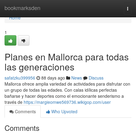
Home
bookmarksden
Togg
navi
Home
1
Planes en Mallorca para todas
las generaciones
safatzku399956
88 days ago
News
Discuss
Mallorca ofrece amplia variedad de actividades para disfrutar con
un grupo de todas las edades. Con calas idílicas perfectas
bañarse y hacer deportes como el emocionante senderismo a
través de
https://margieomwe569736.wikigop.com/user
Comments
Who Upvoted
Comments