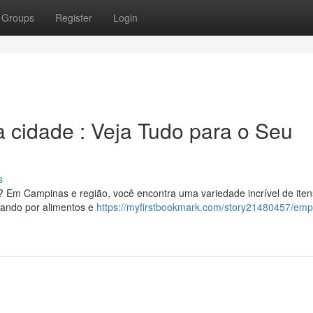
Groups
Register
Login
a cidade : Veja Tudo para o Seu
s
 ? Em Campinas e região, você encontra uma variedade incrível de iten
ssando por alimentos e
https://myfirstbookmark.com/story21480457/emp