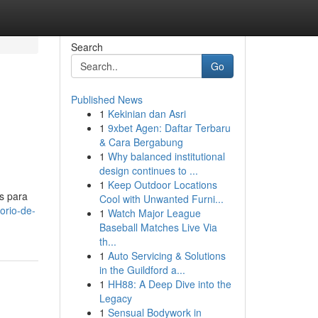
Search
Go
Published News
1
Kekinian dan Asri
1
9xbet Agen: Daftar Terbaru
& Cara Bergabung
1
Why balanced institutional
design continues to ...
1
Keep Outdoor Locations
s para
Cool with Unwanted Furni...
orio-de-
1
Watch Major League
Baseball Matches Live Via
th...
1
Auto Servicing & Solutions
in the Guildford a...
1
HH88: A Deep Dive into the
Legacy
1
Sensual Bodywork in