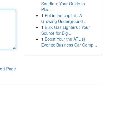
Sandton: Your Guide to
Plea...
1
Pot in the capital : A
Growing Underground ...
1
Bulk Gas Lighters : Your
Source for Big ...
1
Boost Your the ATL's}
Events: Business Car Comp...
ort Page