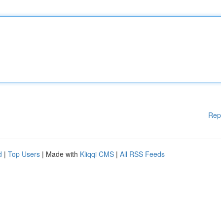
Rep
d
|
Top Users
| Made with
Kliqqi CMS
|
All RSS Feeds