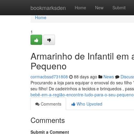
Home
bookmarksden
Home
New
Submit
Home
1
Armarinho de Infantil em 
Pequeno
cormacbssd731808
88 days ago
News
Discus
Procurando a loja para equipar o enxoval do seu filho
seu filho! De cadeirinhos a tecidos e brinquedos , pa
bebê-em-a-região-encontre-tudo-para-o-seu-pequeno
Comments
Who Upvoted
Comments
Submit a Comment