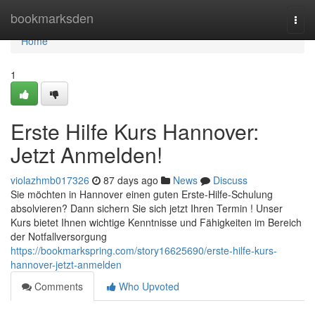
Home
bookmarksden
Togg
navi
Home
1
Erste Hilfe Kurs Hannover:
Jetzt Anmelden!
violazhmb017326
87 days ago
News
Discuss
Sie möchten in Hannover einen guten Erste-Hilfe-Schulung
absolvieren? Dann sichern Sie sich jetzt Ihren Termin ! Unser
Kurs bietet Ihnen wichtige Kenntnisse und Fähigkeiten im Bereich
der Notfallversorgung
https://bookmarkspring.com/story16625690/erste-hilfe-kurs-
hannover-jetzt-anmelden
Comments
Who Upvoted