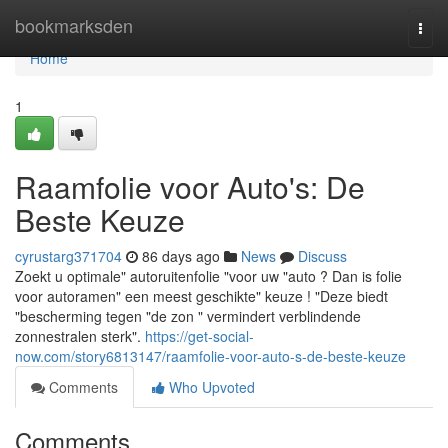
Home
bookmarksden
Togg
navi
Home
1
Raamfolie voor Auto's: De
Beste Keuze
cyrustarg371704
86 days ago
News
Discuss
Zoekt u optimale" autoruitenfolie "voor uw "auto ? Dan is folie
voor autoramen" een meest geschikte" keuze ! "Deze biedt
"bescherming tegen "de zon " vermindert verblindende
zonnestralen sterk".
https://get-social-
now.com/story6813147/raamfolie-voor-auto-s-de-beste-keuze
Comments
Who Upvoted
Comments