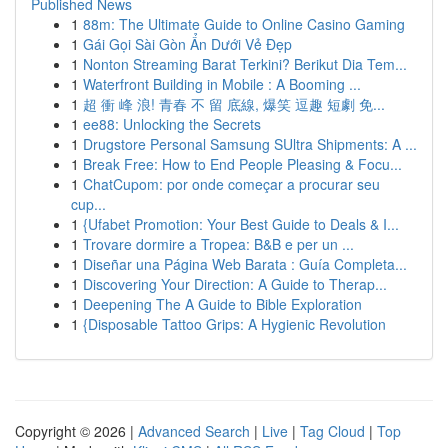
Published News
1
88m: The Ultimate Guide to Online Casino Gaming
1
Gái Gọi Sài Gòn Ẩn Dưới Vẻ Đẹp
1
Nonton Streaming Barat Terkini? Berikut Dia Tem...
1
Waterfront Building in Mobile : A Booming ...
1
超 衝 峰 浪! 青春 不 留 底線, 爆笑 逗趣 短劇 免...
1
ee88: Unlocking the Secrets
1
Drugstore Personal Samsung SUltra Shipments: A ...
1
Break Free: How to End People Pleasing & Focu...
1
ChatCupom: por onde começar a procurar seu
cup...
1
{Ufabet Promotion: Your Best Guide to Deals & I...
1
Trovare dormire a Tropea: B&B e per un ...
1
Diseñar una Página Web Barata : Guía Completa...
1
Discovering Your Direction: A Guide to Therap...
1
Deepening The A Guide to Bible Exploration
1
{Disposable Tattoo Grips: A Hygienic Revolution
Copyright © 2026 |
Advanced Search
|
Live
|
Tag Cloud
|
Top