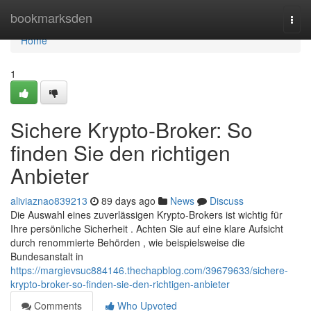
Home
bookmarksden
Togg
navi
Home
1
Sichere Krypto-Broker: So
finden Sie den richtigen
Anbieter
aliviaznao839213
89 days ago
News
Discuss
Die Auswahl eines zuverlässigen Krypto-Brokers ist wichtig für
Ihre persönliche Sicherheit . Achten Sie auf eine klare Aufsicht
durch renommierte Behörden , wie beispielsweise die
Bundesanstalt in
https://margievsuc884146.thechapblog.com/39679633/sichere-
krypto-broker-so-finden-sie-den-richtigen-anbieter
Comments
Who Upvoted