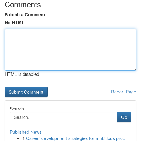
Comments
Submit a Comment
No HTML
HTML is disabled
Report Page
Search
Go
Published News
1
Career development strategies for ambitious pro...