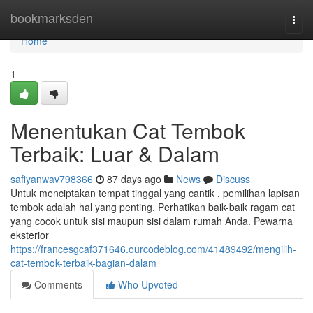
Home
bookmarksden
Togg
navi
Home
1
Menentukan Cat Tembok
Terbaik: Luar & Dalam
safiyanwav798366
87 days ago
News
Discuss
Untuk menciptakan tempat tinggal yang cantik , pemilihan lapisan
tembok adalah hal yang penting. Perhatikan baik-baik ragam cat
yang cocok untuk sisi maupun sisi dalam rumah Anda. Pewarna
eksterior
https://francesgcaf371646.ourcodeblog.com/41489492/mengilih-
cat-tembok-terbaik-bagian-dalam
Comments
Who Upvoted